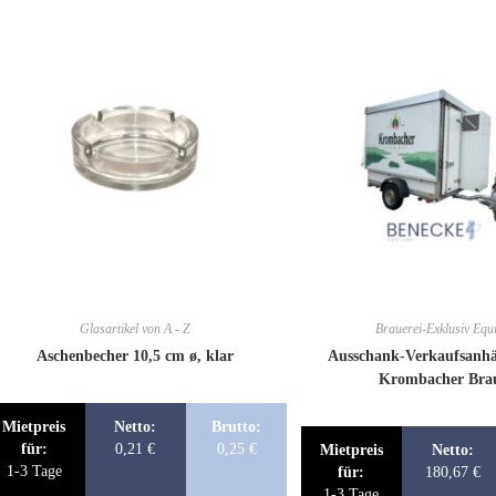
Glasartikel von A - Z
Brauerei-Exklusiv Equ
Aschenbecher 10,5 cm ø, klar
Ausschank-Verkaufsanh
Krombacher Brau
Mietpreis
Netto:
Brutto:
für:
0,21
€
0,25
€
Mietpreis
Netto:
1-3 Tage
für:
180,67
€
1-3 Tage