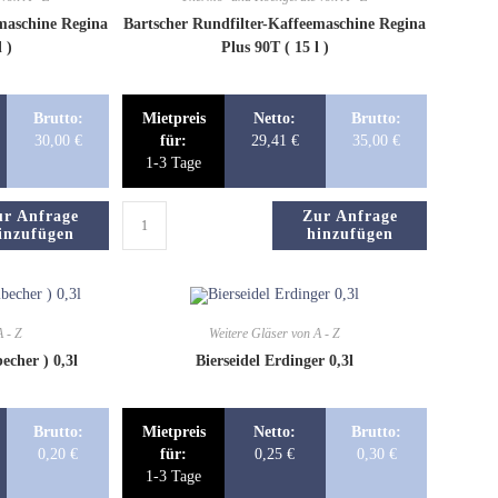
maschine Regina
Bartscher Rundfilter-Kaffeemaschine Regina
l )
Plus 90T ( 15 l )
Brutto:
Mietpreis
Netto:
Brutto:
30,00
€
für:
29,41
€
35,00
€
1-3 Tage
ur Anfrage
Zur Anfrage
inzufügen
hinzufügen
A - Z
Weitere Gläser von A - Z
becher ) 0,3l
Bierseidel Erdinger 0,3l
Brutto:
Mietpreis
Netto:
Brutto:
0,20
€
für:
0,25
€
0,30
€
1-3 Tage