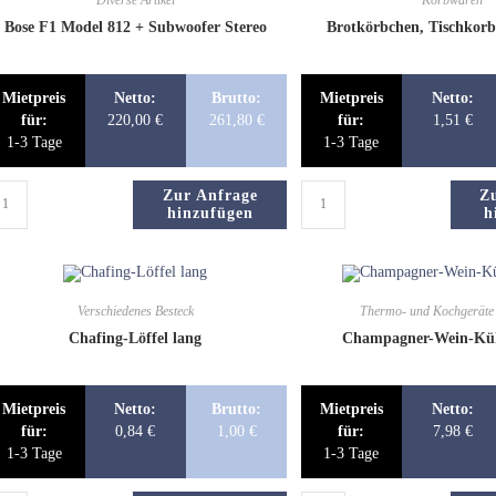
Bose F1 Model 812 + Subwoofer Stereo
Brotkörbchen, Tischkorb
Mietpreis
Netto:
Brutto:
Mietpreis
Netto:
für:
220,00
€
261,80
€
für:
1,51
€
1-3 Tage
1-3 Tage
Zur Anfrage
Z
hinzufügen
h
Verschiedenes Besteck
Thermo- und Kochgeräte 
Chafing-Löffel lang
Champagner-Wein-Kühl
Mietpreis
Netto:
Brutto:
Mietpreis
Netto:
für:
0,84
€
1,00
€
für:
7,98
€
1-3 Tage
1-3 Tage