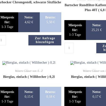
rhocker Chromgestell, schwarze Sitzfläche
Bartscher Rundfilter-Kaffee
Plus 40T ( 6,8 
Mietpreis
Netto:
Brutto:
für:
4,62
€
5,50
€
Mietpreis
Netto:
1-3 Tage
für:
25,21
€
1-3 Tage
Zur Anfrage
hinzufügen
Z
h
Weitere Gläser von A - Z
Weitere Gläser von 
Bierglas, einfach ( Willibecher ) 0,2l
Bierglas, einfach ( Willi
Mietpreis
Netto:
Brutto:
Mietpreis
Netto:
für:
0,15
€
0,18
€
für:
0,17
€
1-3 Tage
1-3 Tage