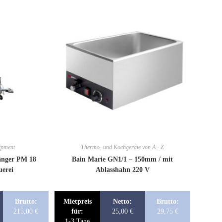
ipment
Thermo- und Kochgeräte von A - Z
änger PM 18
Bain Marie GN1/1 – 150mm / mit
erei
Ablasshahn 220 V
Brutto:
Mietpreis
Netto:
Brutto:
215,00
€
für:
25,00
€
29,75
€
1-3 Tage