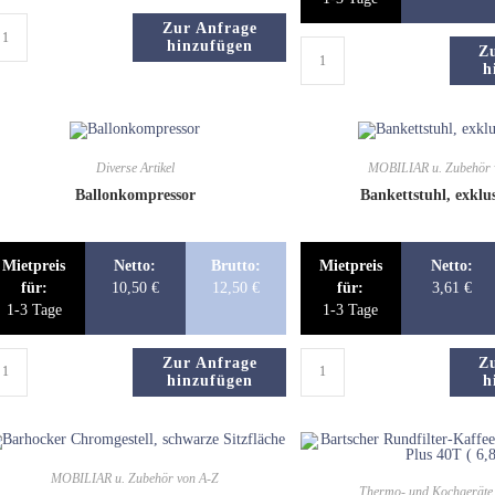
Zur Anfrage
hinzufügen
Z
h
Diverse Artikel
MOBILIAR u. Zubehör 
Ballonkompressor
Bankettstuhl, exklu
Mietpreis
Netto:
Brutto:
Mietpreis
Netto:
für:
10,50
€
12,50
€
für:
3,61
€
1-3 Tage
1-3 Tage
Zur Anfrage
Z
hinzufügen
h
MOBILIAR u. Zubehör von A-Z
Thermo- und Kochgeräte 