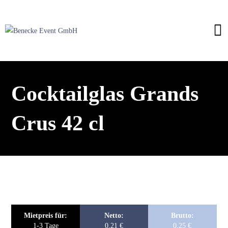
Cocktailglas Grands
Crus 42 cl
Mietpreis für:
Netto:
Brutto:
1-3 Tage
0,21
€
0,25
€