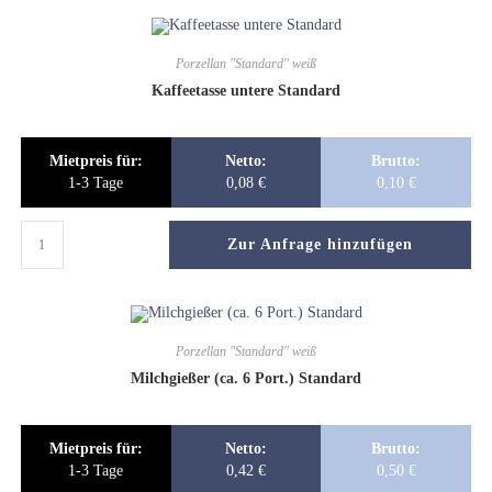
Porzellan "Standard" weiß
Kaffeetasse untere Standard
Mietpreis für:
Netto:
Brutto:
1-3 Tage
0,08
€
0,10
€
Zur Anfrage hinzufügen
Porzellan "Standard" weiß
Milchgießer (ca. 6 Port.) Standard
Mietpreis für:
Netto:
Brutto:
1-3 Tage
0,42
€
0,50
€