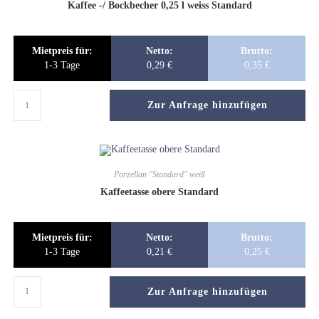
Kaffee -/ Bockbecher 0,25 l weiss Standard
Mietpreis für:
Netto:
Brutto:
1-3 Tage
0,29
€
0,35
€
Zur Anfrage hinzufügen
Porzellan "Standard" weiß
Kaffeetasse obere Standard
Mietpreis für:
Netto:
Brutto:
1-3 Tage
0,21
€
0,25
€
Zur Anfrage hinzufügen