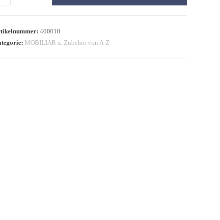
tikelnummer:
400010
tegorie:
MOBILIAR u. Zubehör von A-Z