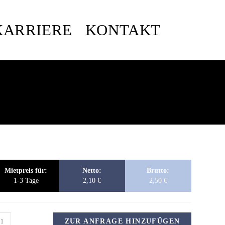
KARRIERE
KONTAKT
Mietpreis für:
Netto:
Brutto:
1-3 Tage
2,10
€
2,50
€
ZUR ANFRAGE HINZUFÜGEN