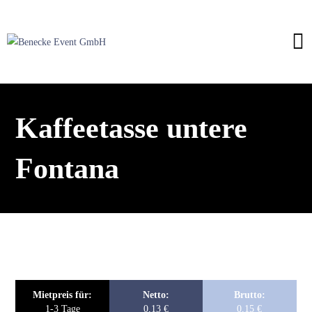
Kaffeetasse untere
Fontana
Mietpreis für:
Netto:
Brutto:
1-3 Tage
0,13
€
0,15
€