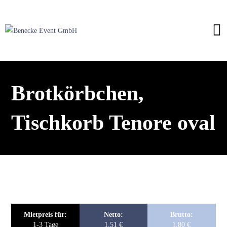
Brotkörbchen,
Tischkorb Tenore oval
Mietpreis für:
Netto:
Brutto:
1-3 Tage
1,51
€
1,80
€