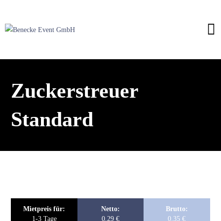
Zuckerstreuer
Standard
Mietpreis für:
Netto:
Brutto:
1-3 Tage
0,29
€
0,35
€