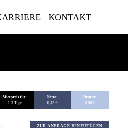
KARRIERE
KONTAKT
Mietpreis für:
Netto:
Brutto:
1-3 Tage
0,42
€
0,50
€
ZUR ANFRAGE HINZUFÜGEN