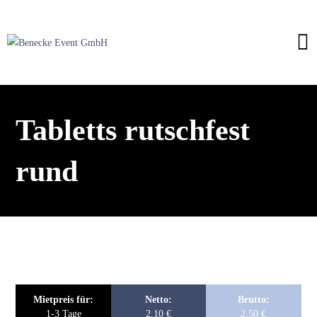
Tabletts rutschfest
rund
Mietpreis für:
Netto:
Brutto:
1-3 Tage
2,10
€
2,50
€