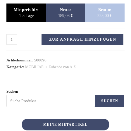
Mietpreis für:
Netto:
Brutto:
1-3 Tage
189,08
€
225,00
€
ZUR ANFRAGE HINZUFÜGEN
Artikelnummer:
500096
Kategorie:
MOBILIAR u. Zubehör von A-Z
Suchen
SUCHEN
MEINE MIETARTIKEL