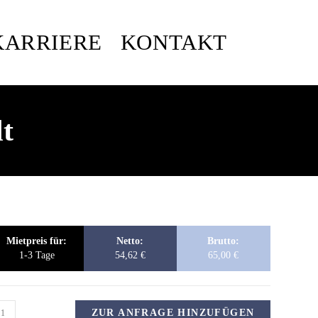
KARRIERE
KONTAKT
t
Mietpreis für:
Netto:
Brutto:
1-3 Tage
54,62
€
65,00
€
ZUR ANFRAGE HINZUFÜGEN