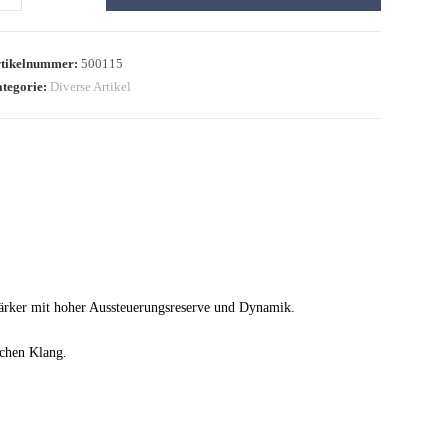
tikelnummer:
500115
tegorie:
Diverse Artikel
rker mit hoher Aussteuerungsreserve und Dynamik.
schen Klang.