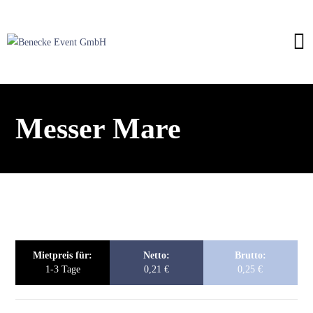
Messer Mare
Mietpreis für:
Netto:
Brutto:
1-3 Tage
0,21
€
0,25
€